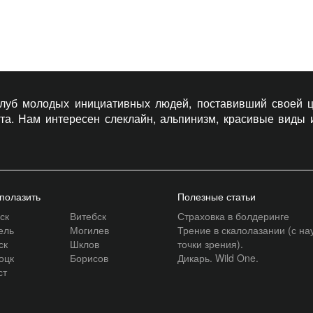
 клуб молодых инициативных людей, поставивший своей ц
рта. Нам интересен слеклайн, альпинизм, красивые виды
 полазить
Полезные статьи
ск
Витебск
Страховка в болдеринге
ель
Могилев
Трение в скалолазании (с на
ск
Шклов
точки зрения).
оцк
Борисов
Дикарь. Wild One.
ст