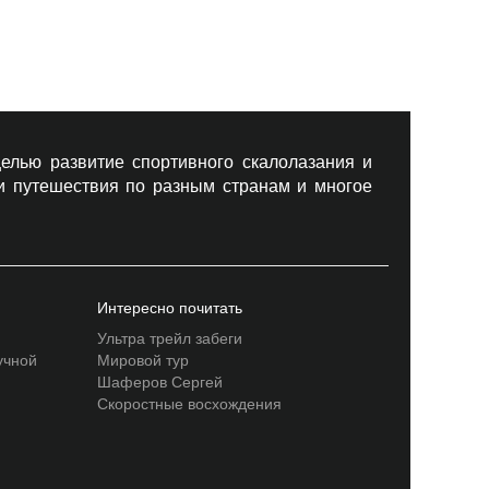
елью развитие спортивного скалолазания и
 и путешествия по разным странам и многое
Интересно почитать
Ультра трейл забеги
учной
Мировой тур
Шаферов Сергей
Скоростные восхождения