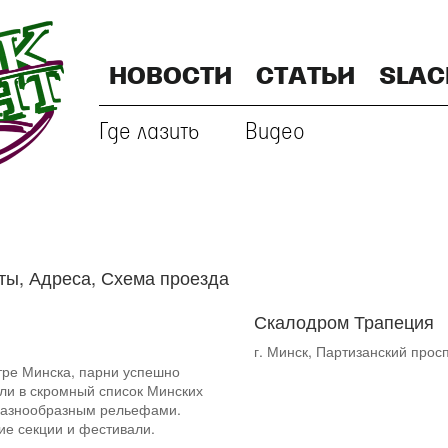
НОВОСТИ
СТАТЬИ
SLAC
Где лазить
Видео
ты, Адреса, Схема проезда
Скалодром Трапеция
г. Минск, Партизанский просп
тре Минска, парни успешно
шли в скромный список Минских
 разнообразным рельефами.
е секции и фестивали.