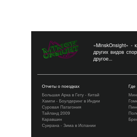
«MinskOnsight» -
других видов спо
другое...
Отчеты о поездках
Где
Большая Арка в Гету - Китай
Мин
Хампи - Боулдеринг в Индии
Гом
Суровая Патагония
Пин
Тайланд 2009
Пол
Каравшин
Бре
Суирана - Зима в Испании