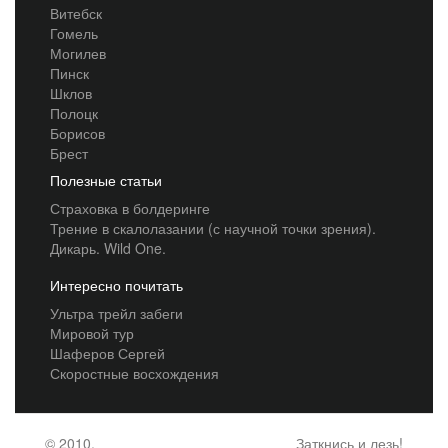
Витебск
Гомель
Могилев
Пинск
Шклов
Полоцк
Борисов
Брест
Полезные статьи
Страховка в болдеринге
Трение в скалолазании (с научной точки зрения).
Дикарь. Wild One.
Интересно почитать
Ультра трейл забеги
Мировой тур
Шаферов Сергей
Скоростные восхождения
© 2010,
Заткнись и лезь!