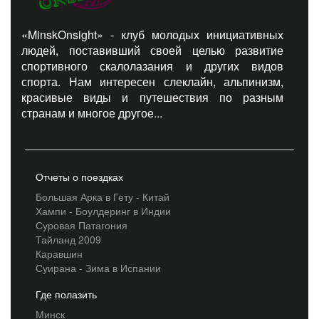
«MinskOnsight» - клуб молодых инициативных
людей, поставивший своей целью развитие
спортивного скалолазания и других видов
спорта. Нам интересен слеклайн, альпинизм,
красивые виды и путешествия по разным
странам и многое другое...
Отчеты о поездках
Большая Арка в Гету - Китай
Хампи - Боулдеринг в Индии
Суровая Патагония
Тайланд 2009
Каравшин
Суирана - Зима в Испании
Где полазить
Минск