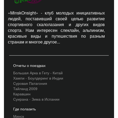
«MinskOnsight» - клуб молодых инициативных
людей, поставивший своей целью развитие
спортивного скалолазания и других видов
спорта. Нам интересен слеклайн, альпинизм,
красивые виды и путешествия по разным
странам и многое другое...
Отчеты о поездках
Большая Арка в Гету - Китай
Хампи - Боулдеринг в Индии
Суровая Патагония
Тайланд 2009
Каравшин
Суирана - Зима в Испании
Где полазить
Минск