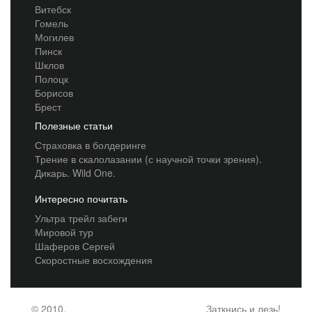
Витебск
Гомель
Могилев
Пинск
Шклов
Полоцк
Борисов
Брест
Полезные статьи
Страховка в болдеринге
Трение в скалолазании (с научной точки зрения).
Дикарь. Wild One.
Интересно почитать
Ультра трейл забеги
Мировой тур
Шаферов Сергей
Скоростные восхождения
© 2010,
Заткнись и лезь!