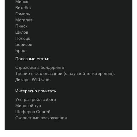
Минск
Витебск
Гомель
Могилев
Пинск
Шклов
Полоцк
Борисов
Брест
Полезные статьи
Страховка в болдеринге
Трение в скалолазании (с научной точки зрения).
Дикарь. Wild One.
Интересно почитать
Ультра трейл забеги
Мировой тур
Шаферов Сергей
Скоростные восхождения