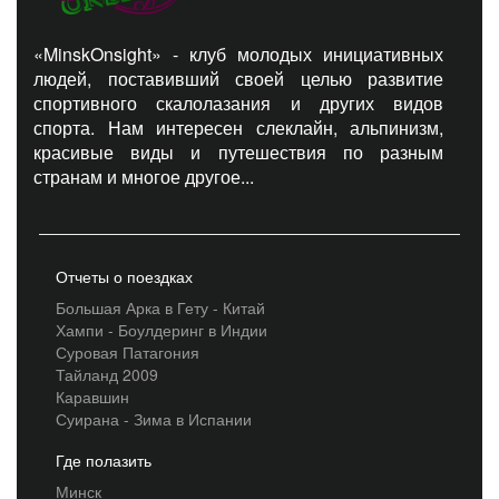
«MinskOnsight» - клуб молодых инициативных
людей, поставивший своей целью развитие
спортивного скалолазания и других видов
спорта. Нам интересен слеклайн, альпинизм,
красивые виды и путешествия по разным
странам и многое другое...
Отчеты о поездках
Большая Арка в Гету - Китай
Хампи - Боулдеринг в Индии
Суровая Патагония
Тайланд 2009
Каравшин
Суирана - Зима в Испании
Где полазить
Минск