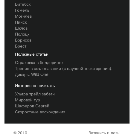
Витебск
Гомель
Могилев
Пинск
Шклов
Полоцк
Борисов
Брест
Полезные статьи
Страховка в болдеринге
Трение в скалолазании (с научной точки зрения).
Дикарь. Wild One.
Интересно почитать
Ультра трейл забеги
Мировой тур
Шаферов Сергей
Скоростные восхождения
© 2010,
Заткнись и лезь!