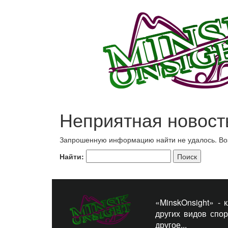
Неприятная новост
Запрошенную информацию найти не удалось. Возм
Найти:
«MinskOnsight» -
других видов спо
другое...