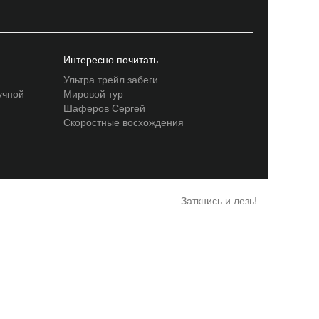
Интересно почитать
Ультра трейл забеги
учной
Мировой тур
Шаферов Сергей
Скоростные восхождения
Заткнись и лезь!