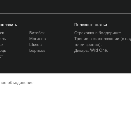
 полазить
Полезные статьи
ск
Витебск
Страховка в болдеринге
ель
Могилев
Трение в скалолазании (с на
ск
Шклов
точки зрения).
оцк
Борисов
Дикарь. Wild One.
ст
нное объединение