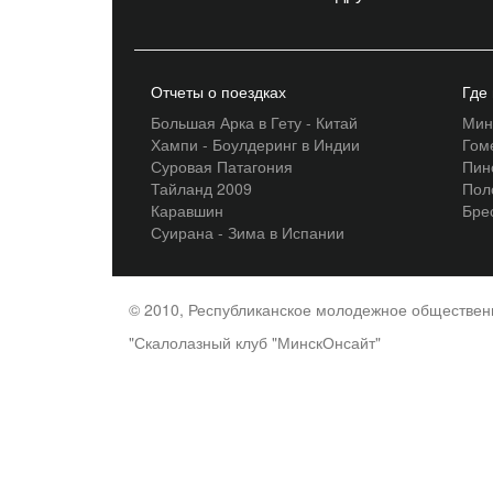
Отчеты о поездках
Где
Большая Арка в Гету - Китай
Мин
Хампи - Боулдеринг в Индии
Гом
Суровая Патагония
Пин
Тайланд 2009
Пол
Каравшин
Бре
Суирана - Зима в Испании
© 2010, Республиканское молодежное обществе
"Скалолазный клуб "МинскОнсайт"