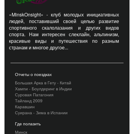
«MinskOnsight» - клуб молодых инициативных
людей, поставивший своей целью развитие
спортивного скалолазания и других видов
спорта. Нам интересен слеклайн, альпинизм,
красивые виды и путешествия по разным
странам и многое другое...
Отчеты о поездках
Большая Арка в Гету - Китай
Хампи - Боулдеринг в Индии
Суровая Патагония
Тайланд 2009
Каравшин
Суирана - Зима в Испании
Где полазить
Минск