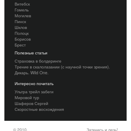
Витебск
Гомель
Могилев
Пинск
Шклов
Полоцк
Борисов
Брест
Полезные статьи
Страховка в болдеринге
Трение в скалолазании (с научной точки зрения).
Дикарь. Wild One.
Интересно почитать
Ультра трейл забеги
Мировой тур
Шаферов Сергей
Скоростные восхождения
© 2010,
Заткнись и лезь!