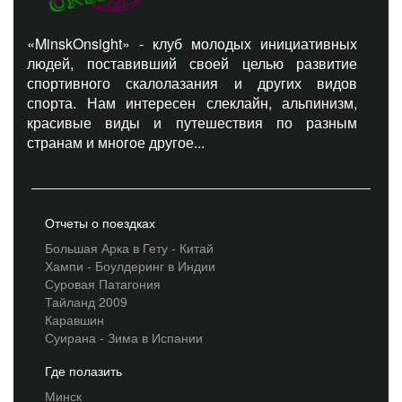
«MinskOnsight» - клуб молодых инициативных
людей, поставивший своей целью развитие
спортивного скалолазания и других видов
спорта. Нам интересен слеклайн, альпинизм,
красивые виды и путешествия по разным
странам и многое другое...
Отчеты о поездках
Большая Арка в Гету - Китай
Хампи - Боулдеринг в Индии
Суровая Патагония
Тайланд 2009
Каравшин
Суирана - Зима в Испании
Где полазить
Минск