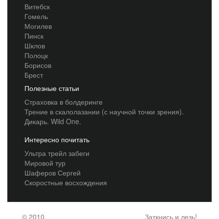
Витебск
Гомель
Могилев
Пинск
Шклов
Полоцк
Борисов
Брест
Полезные статьи
Страховка в болдеринге
Трение в скалолазании (с научной точки зрения).
Дикарь. Wild One.
Интересно почитать
Ультра трейл забеги
Мировой тур
Шаферов Сергей
Скоростные восхождения
© 2010,
Заткнись и лезь!