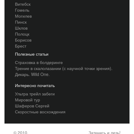
Витебск
Гомель
Могилев
Пинск
Шклов
Полоцк
Борисов
Брест
Полезные статьи
Страховка в болдеринге
Трение в скалолазании (с научной точки зрения).
Дикарь. Wild One.
Интересно почитать
Ультра трейл забеги
Мировой тур
Шаферов Сергей
Скоростные восхождения
© 2010,
Заткнись и лезь!