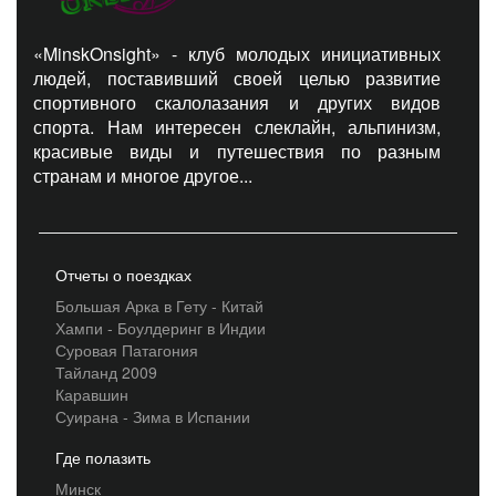
«MinskOnsight» - клуб молодых инициативных
людей, поставивший своей целью развитие
спортивного скалолазания и других видов
спорта. Нам интересен слеклайн, альпинизм,
красивые виды и путешествия по разным
странам и многое другое...
Отчеты о поездках
Большая Арка в Гету - Китай
Хампи - Боулдеринг в Индии
Суровая Патагония
Тайланд 2009
Каравшин
Суирана - Зима в Испании
Где полазить
Минск