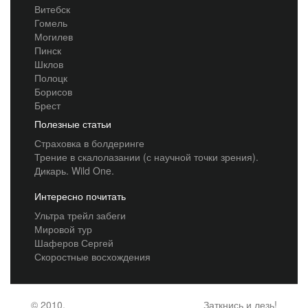
Витебск
Гомель
Могилев
Пинск
Шклов
Полоцк
Борисов
Брест
Полезные статьи
Страховка в болдеринге
Трение в скалолазании (с научной точки зрения).
Дикарь. Wild One.
Интересно почитать
Ультра трейл забеги
Мировой тур
Шаферов Сергей
Скоростные восхождения
© 2010,
Заткнись и лезь!