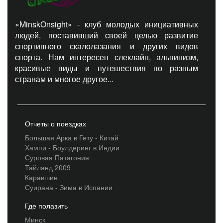
«MinskOnsight» - клуб молодых инициативных
людей, поставивший своей целью развитие
спортивного скалолазания и других видов
спорта. Нам интересен слеклайн, альпинизм,
красивые виды и путешествия по разным
странам и многое другое...
Отчеты о поездках
Большая Арка в Гету - Китай
Хампи - Боулдеринг в Индии
Суровая Патагония
Тайланд 2009
Каравшин
Суирана - Зима в Испании
Где полазить
Минск