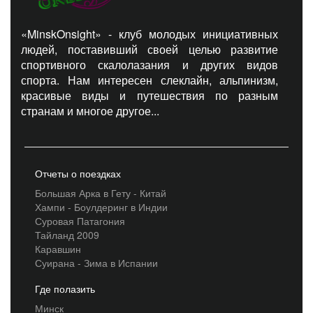
«MinskOnsight» - клуб молодых инициативных
людей, поставивший своей целью развитие
спортивного скалолазания и других видов
спорта. Нам интересен слеклайн, альпинизм,
красивые виды и путешествия по разным
странам и многое другое...
Отчеты о поездках
Большая Арка в Гету - Китай
Хампи - Боулдеринг в Индии
Суровая Патагония
Тайланд 2009
Каравшин
Суирана - Зима в Испании
Где полазить
Минск