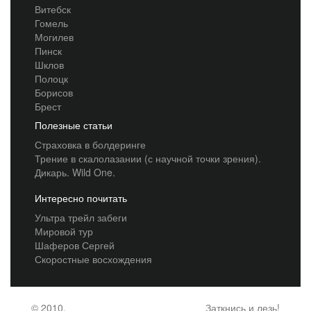
Витебск
Гомель
Могилев
Пинск
Шклов
Полоцк
Борисов
Брест
Полезные статьи
Страховка в болдеринге
Трение в скалолазании (с научной точки зрения).
Дикарь. Wild One.
Интересно почитать
Ультра трейл забеги
Мировой тур
Шаферов Сергей
Скоростные восхождения
© 2010,
Заткнись и лезь!