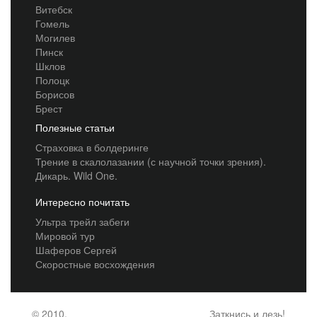
Витебск
Гомель
Могилев
Пинск
Шклов
Полоцк
Борисов
Брест
Полезные статьи
Страховка в болдеринге
Трение в скалолазании (с научной точки зрения).
Дикарь. Wild One.
Интересно почитать
Ультра трейл забеги
Мировой тур
Шаферов Сергей
Скоростные восхождения
© 2010,
Заткнись и лезь!