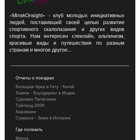
«MinskOnsight» - клуб молодых инициативных
людей, поставивший своей целью развитие
спортивного скалолазания и других видов
спорта. Нам интересен слеклайн, альпинизм,
красивые виды и путешествия по разным
странам и многое другое...
Отчеты о поездках
Большая Арка в Гету - Китай
Хампи - Боулдеринг в Индии
Суровая Патагония
Тайланд 2009
Каравшин
Суирана - Зима в Испании
Где полазить
Минск