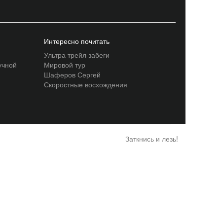
Интересно почитать
Ультра трейл забеги
учной
Мировой тур
Шаферов Сергей
Скоростные восхождения
Заткнись и лезь!