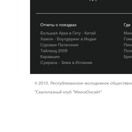
Отчеты о поездках
Где
Большая Арка в Гету - Китай
Мин
Хампи - Боулдеринг в Индии
Гом
Суровая Патагония
Пин
Тайланд 2009
Пол
Каравшин
Бре
Суирана - Зима в Испании
© 2010, Республиканское молодежное обществе
"Скалолазный клуб "МинскОнсайт"