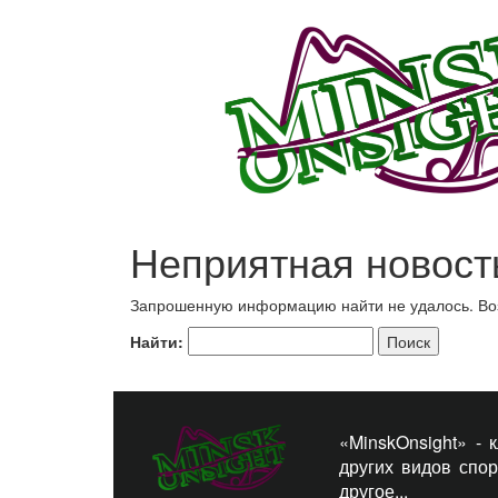
Неприятная новост
Запрошенную информацию найти не удалось. Возм
Найти:
«MinskOnsight» -
других видов спо
другое...