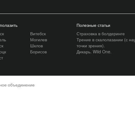
 полазить
Полезные статьи
ск
Витебск
Страховка в болдеринге
ель
Могилев
Трение в скалолазании (с на
ск
Шклов
точки зрения).
оцк
Борисов
Дикарь. Wild One.
ст
нное объединение