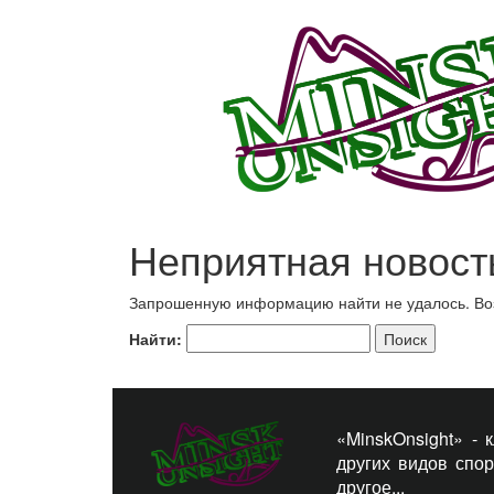
Неприятная новост
Запрошенную информацию найти не удалось. Возм
Найти:
«MinskOnsight» -
других видов спо
другое...