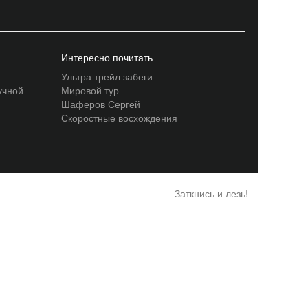
Интересно почитать
Ультра трейл забеги
учной
Мировой тур
Шаферов Сергей
Скоростные восхождения
Заткнись и лезь!