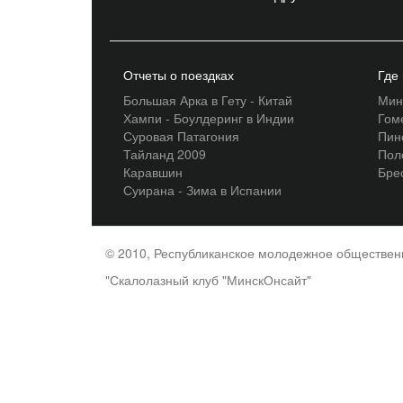
Отчеты о поездках
Где
Большая Арка в Гету - Китай
Мин
Хампи - Боулдеринг в Индии
Гом
Суровая Патагония
Пин
Тайланд 2009
Пол
Каравшин
Бре
Суирана - Зима в Испании
© 2010, Республиканское молодежное обществе
"Скалолазный клуб "МинскОнсайт"