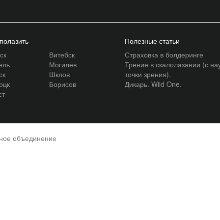
 полазить
Полезные статьи
ск
Витебск
Страховка в болдеринге
ель
Могилев
Трение в скалолазании (с на
ск
Шклов
точки зрения).
оцк
Борисов
Дикарь. Wild One.
ст
нное объединение