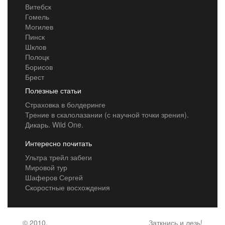
Витебск
Гомель
Могилев
Пинск
Шклов
Полоцк
Борисов
Брест
Полезные статьи
Страховка в болдеринге
Трение в скалолазании (с научной точки зрения).
Дикарь. Wild One.
Интересно почитать
Ультра трейл забеги
Мировой тур
Шаферов Сергей
Скоростные восхождения
© 2010,
Заткнись и лезь!