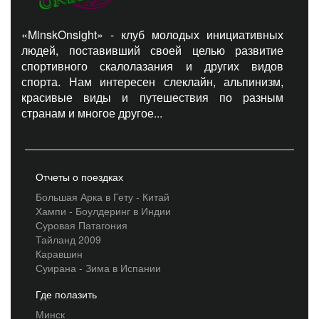
«MinskOnsight» - клуб молодых инициативных
людей, поставивший своей целью развитие
спортивного скалолазания и других видов
спорта. Нам интересен слеклайн, альпинизм,
красивые виды и путешествия по разным
странам и многое другое...
Отчеты о поездках
Большая Арка в Гету - Китай
Хампи - Боулдеринг в Индии
Суровая Патагония
Тайланд 2009
Каравшин
Суирана - Зима в Испании
Где полазить
Минск