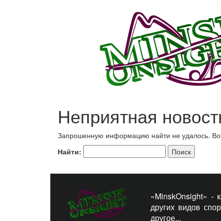
Неприятная новост
Запрошенную информацию найти не удалось. Возм
Найти:
«MinskOnsight» -
других видов спо
другое...