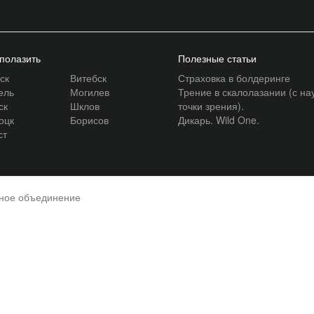
 полазить
Полезные статьи
ск
Витебск
Страховка в болдеринге
ель
Могилев
Трение в скалолазании (с на
ск
Шклов
точки зрения).
оцк
Борисов
Дикарь. Wild One.
ст
нное объединение