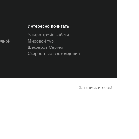
Интересно почитать
Ультра трейл забеги
учной
Мировой тур
Шаферов Сергей
Скоростные восхождения
Заткнись и лезь!