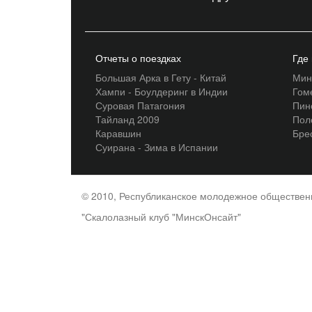
Отчеты о поездках
Где
Большая Арка в Гету - Китай
Мин
Хампи - Боулдеринг в Индии
Гом
Суровая Патагония
Пин
Тайланд 2009
Пол
Каравшин
Бре
Суирана - Зима в Испании
© 2010, Республиканское молодежное обществе
"Скалолазный клуб "МинскОнсайт"