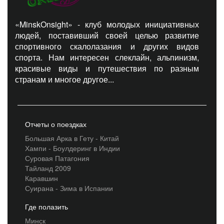
«MinskOnsight» - клуб молодых инициативных
людей, поставивший своей целью развитие
спортивного скалолазания и других видов
спорта. Нам интересен слеклайн, альпинизм,
красивые виды и путешествия по разным
странам и многое другое...
Отчеты о поездках
Большая Арка в Гету - Китай
Хампи - Боулдеринг в Индии
Суровая Патагония
Тайланд 2009
Каравшин
Суирана - Зима в Испании
Где полазить
Минск