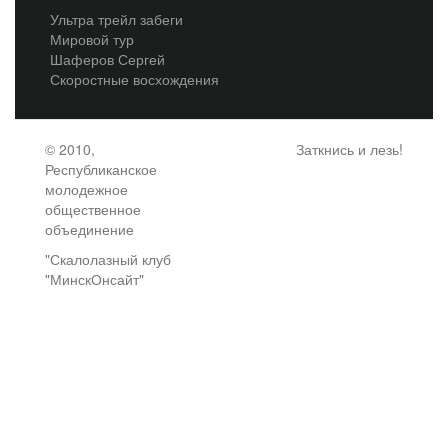
Ультра трейл забеги
Мировой тур
Шаферов Сергей
Скоростные восхождения
© 2010,
Заткнись и лезь!
Республиканское
молодежное
общественное
объединение
"Скалолазный клуб
"МинскОнсайт"