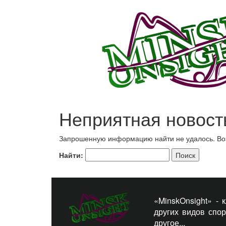
Неприятная новост
Запрошенную информацию найти не удалось. Возм
Найти:
«MinskOnsight» -
других видов спо
другое...