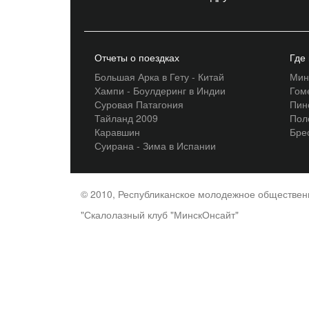
Отчеты о поездках
Где
Большая Арка в Гету - Китай
Мин
Хампи - Боулдеринг в Индии
Гом
Суровая Патагония
Пин
Тайланд 2009
Пол
Каравшин
Бре
Суирана - Зима в Испании
© 2010, Республиканское молодежное обществе
"Скалолазный клуб "МинскОнсайт"