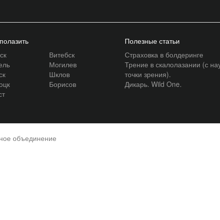
 полазить
Полезные статьи
ск
Витебск
Страховка в болдеринге
ель
Могилев
Трение в скалолазании (с на
ск
Шклов
точки зрения).
оцк
Борисов
Дикарь. Wild One.
ст
нное объединение