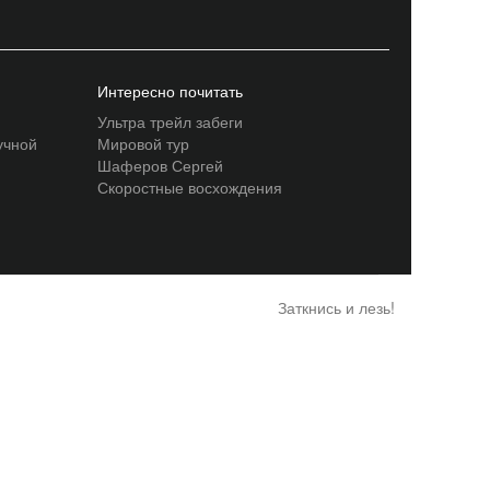
Интересно почитать
Ультра трейл забеги
учной
Мировой тур
Шаферов Сергей
Скоростные восхождения
Заткнись и лезь!