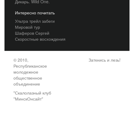
Дикарь. Wild One.
Интересно почитать
Ультра трейл забеги
Мировой тур
Шаферов Сергей
Скоростные восхождения
© 2010,
Заткнись и лезь!
Республиканское
молодежное
общественное
объединение
"Скалолазный клуб
"МинскОнсайт"