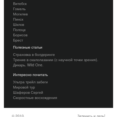
Витебск
Гомель
Могилев
Пинск
Шклов
Полоцк
Борисов
Брест
Полезные статьи
Страховка в болдеринге
Трение в скалолазании (с научной точки зрения).
Дикарь. Wild One.
Интересно почитать
Ультра трейл забеги
Мировой тур
Шаферов Сергей
Скоростные восхождения
© 2010,
Заткнись и лезь!