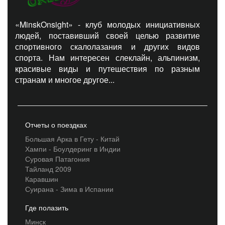
«MinskOnsight» - клуб молодых инициативных
людей, поставивший своей целью развитие
спортивного скалолазания и других видов
спорта. Нам интересен слеклайн, альпинизм,
красивые виды и путешествия по разным
странам и многое другое...
Отчеты о поездках
Большая Арка в Гету - Китай
Хампи - Боулдеринг в Индии
Суровая Патагония
Тайланд 2009
Каравшин
Суирана - Зима в Испании
Где полазить
Минск