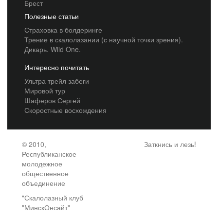
Брест
Полезные статьи
Страховка в болдеринге
Трение в скалолазании (с научной точки зрения).
Дикарь. Wild One.
Интересно почитать
Ультра трейл забеги
Мировой тур
Шаферов Сергей
Скоростные восхождения
© 2010,
Заткнись и лезь!
Республиканское
молодежное
общественное
объединение
"Скалолазный клуб
"МинскОнсайт"