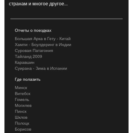
странам и многое другое...
Отчеты о поездках
Большая Арка в Гету - Китай
Хампи - Боулдеринг в Индии
Суровая Патагония
Тайланд 2009
Каравшин
Суирана - Зима в Испании
Где полазить
Минск
Витебск
Гомель
Могилев
Пинск
Шклов
Полоцк
Борисов