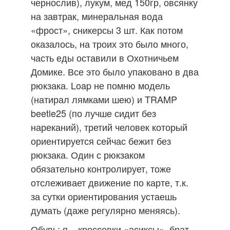
чернослив), лукум, мед 150гр, овсянку
на завтрак, минеральная вода
«фрост», сникерсы 3 шт. Как потом
оказалось, на троих это было много,
часть еды оставили в Охотничьем
Домике. Все это было упаковано в два
рюкзака. Loap не помню модель
(натирал лямками шею) и TRAMP
beetle25 (по лучше сидит без
нареканий), третий человек который
ориентируется сейчас бежит без
рюкзака. Один с рюкзаком
обязательно контролирует, тоже
отслеживает движение по карте, т.к.
за сутки ориентирования устаешь
думать (даже регулярно меняясь).
Обувь: я – кроссовки «асиксы», брат –