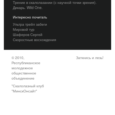
Трение в скалолазании (с научной точки зрения).
Дикарь. Wild One.
Интересно почитать
Ультра трейл забеги
Мировой тур
Шаферов Сергей
Скоростные восхождения
© 2010,
Заткнись и лезь!
Республиканское
молодежное
общественное
объединение
"Скалолазный клуб
"МинскОнсайт"