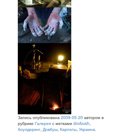
Запись опубликована
2009-05-20
автором
в
рубрике
Галерея
с метками
dovbush
,
боулдеринг
,
Довбуш
,
Карпаты
,
Украина
.