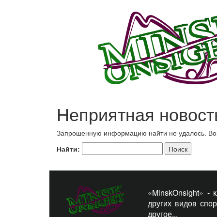
Неприятная новост
Запрошенную информацию найти не удалось. Возм
Найти:
«MinskOnsight» -
других видов спо
другое...