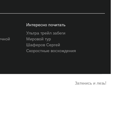
Интересно почитать
Ультра трейл забеги
учной
Мировой тур
Шаферов Сергей
Скоростные восхождения
Заткнись и лезь!