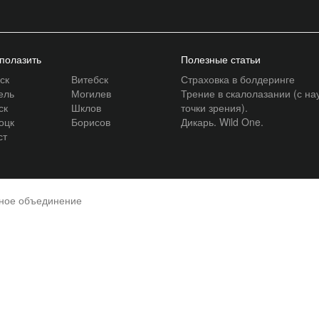
 полазить
Полезные статьи
ск
Витебск
Страховка в болдеринге
ель
Могилев
Трение в скалолазании (с на
ск
Шклов
точки зрения).
оцк
Борисов
Дикарь. Wild One.
ст
нное объединение