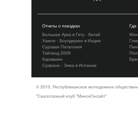
Отчеты о поездках
Где
Большая Арка в Гету - Китай
Мин
Хампи - Боулдеринг в Индии
Гом
Суровая Патагония
Пин
Тайланд 2009
Пол
Каравшин
Бре
Суирана - Зима в Испании
© 2010, Республиканское молодежное обществе
"Скалолазный клуб "МинскОнсайт"