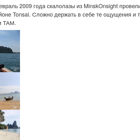
евраль 2009 года скалолазы из MinskOnsight провел
йоне Tonsai. Сложно держать в себе те ощущения и т
и ТАМ.