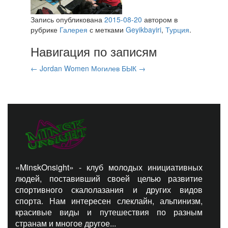
Запись опубликована
2015-08-20
автором
в
рубрике
Галерея
с метками
Geyikbayiri
,
Турция
.
Навигация по записям
←
Jordan Women
Могилев БЫК
→
«MinskOnsight» - клуб молодых инициативных
людей, поставивший своей целью развитие
спортивного скалолазания и других видов
спорта. Нам интересен слеклайн, альпинизм,
красивые виды и путешествия по разным
странам и многое другое...