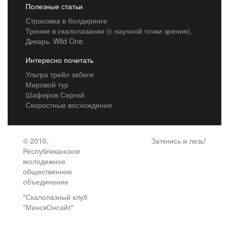
Полезные статьи
Страховка в болдеринге
Трение в скалолазании (с научной точки зрения).
Дикарь. Wild One.
Интересно почитать
Ультра трейл забеги
Мировой тур
Шаферов Сергей
Скоростные восхождения
© 2010,
Заткнись и лезь!
Республиканское
молодежное
общественное
объединение
"Скалолазный клуб
"МинскОнсайт"