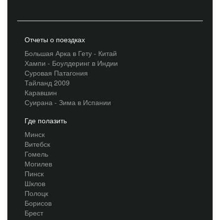
Отчеты о поездках
Большая Арка в Гету - Китай
Хампи - Боулдеринг в Индии
Суровая Патагония
Тайланд 2009
Каравшин
Суирана - Зима в Испании
Где полазить
Минск
Витебск
Гомель
Могилев
Пинск
Шклов
Полоцк
Борисов
Брест