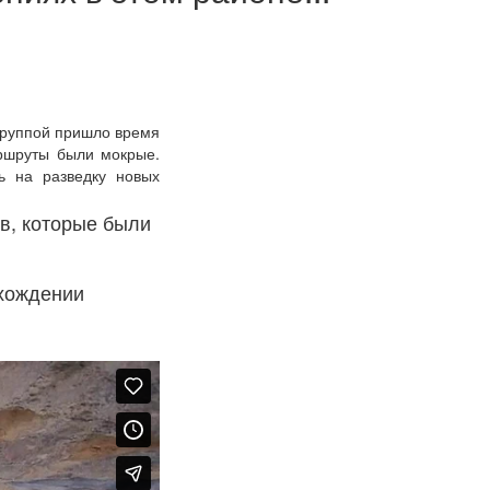
группой пришло время
аршруты были мокрые.
 на разведку новых
в, которые были
охождении