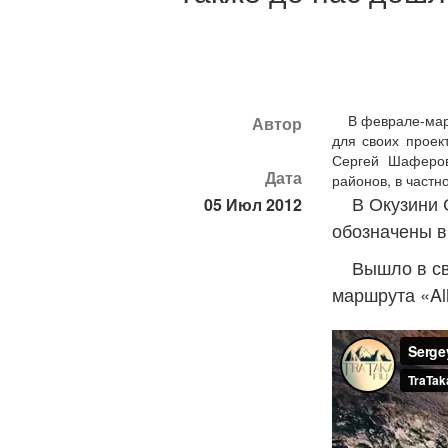
В феврале-марте
Автор
для своих проек
Сергей Шаферов
Дата
районов, в част
В Окузини С
05 Июл 2012
обозначены в
Вышло в све
маршрута «All