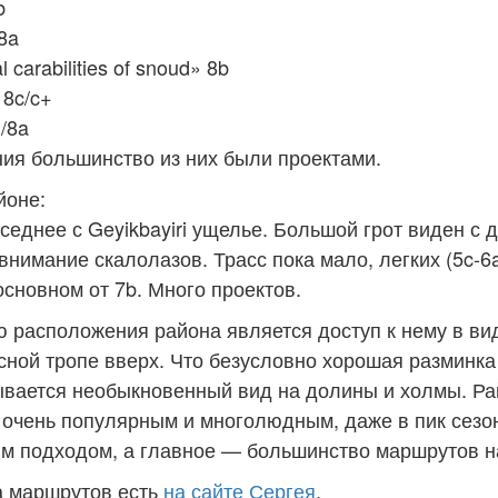
b
8a
l carabilities of snoud» 8b
» 8c/c+
+/8a
ия большинство из них были проектами.
йоне:
седнее с Geyikbayiri ущелье. Большой грот виден с 
внимание скалолазов. Трасс пока мало, легких (5c-6a
основном от 7b. Много проектов.
 расположения района является доступ к нему в ви
сной тропе вверх. Что безусловно хорошая разминка
ывается необыкновенный вид на долины и холмы. Ра
 очень популярным и многолюдным, даже в пик сезона
м подходом, а главное — большинство маршрутов на
а маршрутов есть
на сайте Сергея
.