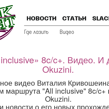
НОВОСТИ
СТАТЬИ
SLAC
Где лазить
Видео
inclusive» 8c/c+. Видео. И
Okuzini.
сное видео Виталия Кривошеин
аршрута "All inclusive" 8c/c+
Okuzini.
 новости о его новых прохожде