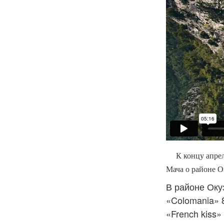
К концу апреля
Мача о районе О
В районе Оку
«Colomania»
«French kiss»