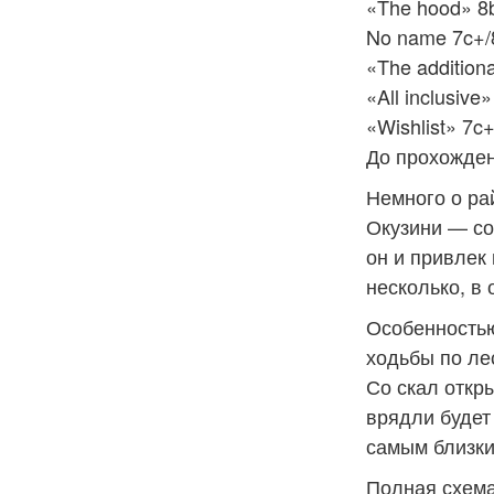
«The hood» 8
No name 7c+/
«The additiona
«All inclusive
«Wishlist» 7c
До прохожден
Немного о ра
Окузини — со
он и привлек 
несколько, в 
Особенностью
ходьбы по ле
Со скал откр
врядли будет
самым близки
Полная схем