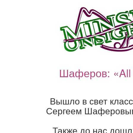
Шаферов: «All 
Вышло в свет клас
Сергеем Шаферовым м
Также до нас дошли