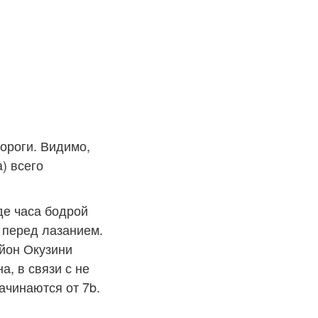
дороги. Видимо,
) всего
де часа бодрой
 перед лазанием.
йон Окузини
, в связи с не
чинаются от 7b.