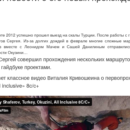
 2012 успешно прошел выезд на скалы Турции. После работы с 
тов Сергея. Из-за долгих дождей в феврале многие сложные м
 вместе с Леонидом Мачем и Сашей Данилиным отправились
ности Окузини…
ергей совершил прохождения нескольких маршруто
 гайдбуке проектами.
т классное видео Виталия Кривошеина о первопр
 inclusive» 8c/c+