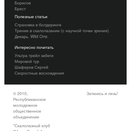
Борисов
Брест
Полезные статьи
Страховка в болдеринге
Трение в скалолазании (с научной точки зрения).
Дикарь. Wild One.
Интересно почитать
Ультра трейл забеги
Мировой тур
Шаферов Сергей
Скоростные восхождения
© 2010,
Заткнись и лезь!
Республиканское
молодежное
общественное
объединение
"Скалолазный клуб