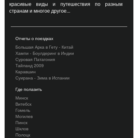
красивые виды и путешествия по разным
странам и многое другое...
Отчеты о поездках
Большая Арка в Гету - Китай
Хампи - Боулдеринг в Индии
Суровая Патагония
Тайланд 2009
Каравшин
Суирана - Зима в Испании
Где полазить
Минск
Витебск
Гомель
Могилев
Пинск
Шклов
Полоцк