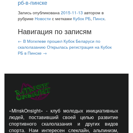
рб-в-пинске
Запись опубликована
2015-11-13
автором
в
рубрике
Новости
с метками
Кубок РБ
,
Пинск
.
Навигация по записям
←
В Могилеве прошел Кубок Беларуси по
скалолазанию
Открылась регистрация на Кубок
РБ в Пинске
→
«MinskOnsight» - клуб молодых инициативных
людей, поставивший своей целью развитие
спортивного скалолазания и других видов
спорта. Нам интересен слеклайн, альпинизм,