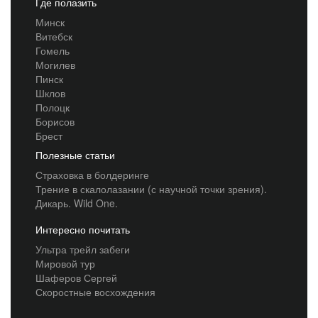
Где полазить
Минск
Витебск
Гомель
Могилев
Пинск
Шклов
Полоцк
Борисов
Брест
Полезные статьи
Страховка в болдеринге
Трение в скалолазании (с научной точки зрения).
Дикарь. Wild One.
Интересно почитать
Ультра трейл забеги
Мировой тур
Шаферов Сергей
Скоростные восхождения