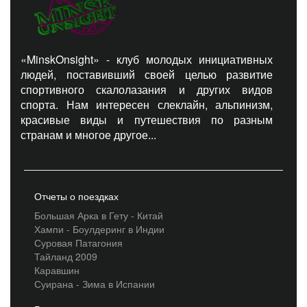
«MinskOnsight» - клуб молодых инициативных
людей, поставивший своей целью развитие
спортивного скалолазания и других видов
спорта. Нам интересен слеклайн, альпинизм,
красивые виды и путешествия по разным
странам и многое другое...
Отчеты о поездках
Большая Арка в Гету - Китай
Хампи - Боулдеринг в Индии
Суровая Патагония
Тайланд 2009
Каравшин
Суирана - Зима в Испании