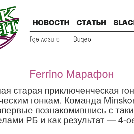
НОВОСТИ
СТАТЬИ
SLAC
Где лазить
Видео
Ferrino Марафон
ая старая приключенческая гон
еским гонкам. Команда Minskon
, впервые познакомившись с так
лами РБ и как результат — 4-о