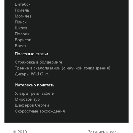
Витебск
Гомель
Могилев
Пинск
Шклов
Полоцк
Борисов
Брест
Полезные статьи
Страховка в болдеринге
Трение в скалолазании (с научной точки зрения).
Дикарь. Wild One.
Интересно почитать
Ультра трейл забеги
Мировой тур
Шаферов Сергей
Скоростные восхождения
© 2010,
Заткнись и лезь!