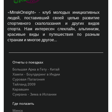
«MinskOnsight» - клуб молодых инициативных
людей, поставивший своей целью развитие
спортивного скалолазания и других видов
спорта. Нам интересен слеклайн, альпинизм,
красивые виды и путешествия по разным
странам и многое другое...
Отчеты о поездках
Большая Арка в Гету - Китай
Хампи - Боулдеринг в Индии
Суровая Патагония
Тайланд 2009
Каравшин
Суирана - Зима в Испании
Где полазить
Минск