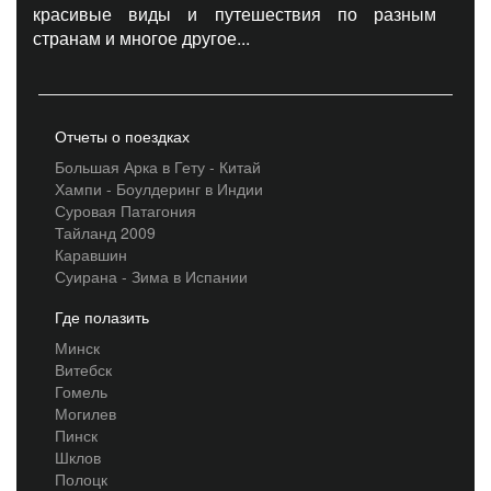
красивые виды и путешествия по разным
странам и многое другое...
Отчеты о поездках
Большая Арка в Гету - Китай
Хампи - Боулдеринг в Индии
Суровая Патагония
Тайланд 2009
Каравшин
Суирана - Зима в Испании
Где полазить
Минск
Витебск
Гомель
Могилев
Пинск
Шклов
Полоцк