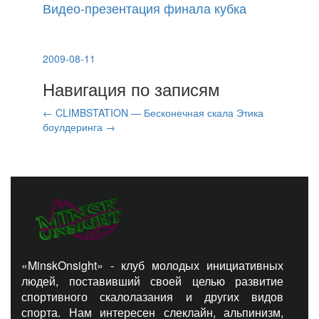
Видео-презентация финала кубка
2009-08-11
Навигация по записям
←
CLIMBSTATION — Бесконечная скала
Этика
боулдеринга
→
«MinskOnsight» - клуб молодых инициативных
людей, поставивший своей целью развитие
спортивного скалолазания и других видов
спорта. Нам интересен слеклайн, альпинизм,