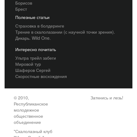
Борисов
Брест
Полезные статьи
Страховка в болдеринге
Трение в скалолазании (с научной точки зрения).
Дикарь. Wild One.
Интересно почитать
Ультра трейл забеги
Мировой тур
Шаферов Сергей
Скоростные восхождения
© 2010,
Заткнись и лезь!
Республиканское
молодежное
общественное
объединение
"Скалолазный клуб