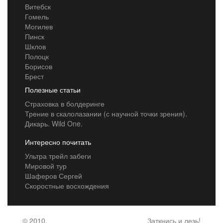
Витебск
Гомель
Могилев
Пинск
Шклов
Полоцк
Борисов
Брест
Полезные статьи
Страховка в болдеринге
Трение в скалолазании (с научной точки зрения).
Дикарь. Wild One.
Интересно почитать
Ультра трейл забеги
Мировой тур
Шаферов Сергей
Скоростные восхождения
© 2010,
Заткнись и лезь!