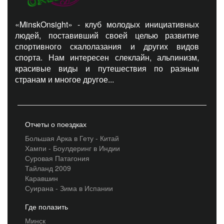
«MinskOnsight» - клуб молодых инициативных
людей, поставивший своей целью развитие
спортивного скалолазания и других видов
спорта. Нам интересен слеклайн, альпинизм,
красивые виды и путешествия по разным
странам и многое другое...
Отчеты о поездках
Большая Арка в Гету - Китай
Хампи - Боулдеринг в Индии
Суровая Патагония
Тайланд 2009
Каравшин
Суирана - Зима в Испании
Где полазить
Минск