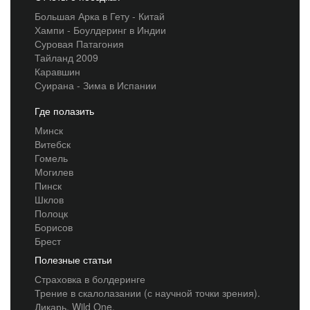
Большая Арка в Гету - Китай
Хампи - Боулдеринг в Индии
Суровая Патагония
Тайланд 2009
Каравшин
Суирана - Зима в Испании
Где полазить
Минск
Витебск
Гомель
Могилев
Пинск
Шклов
Полоцк
Борисов
Брест
Полезные статьи
Страховка в болдеринге
Трение в скалолазании (с научной точки зрения).
Дикарь. Wild One.