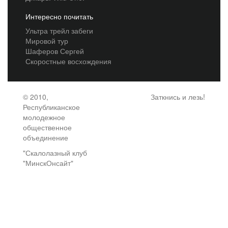
Интересно почитать
Ультра трейл забеги
Мировой тур
Шаферов Сергей
Скоростные восхождения
© 2010,
Заткнись и лезь!
Республиканское
молодежное
общественное
объединение
"Скалолазный клуб
"МинскОнсайт"