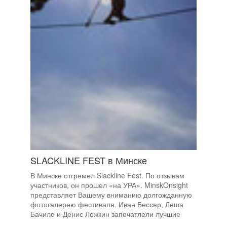
SLACKLINE FEST в Минске
В Минске отгремел Slackline Fest. По отзывам
участников, он прошел «на УРА». MinskOnsight
представляет Вашему вниманию долгожданную
фотогалерею фестиваля. Иван Бессер, Леша
Бачило и Денис Ложкин запечатлели лучшие
моменты этого 2-ух дневного слэклайн-безумия.