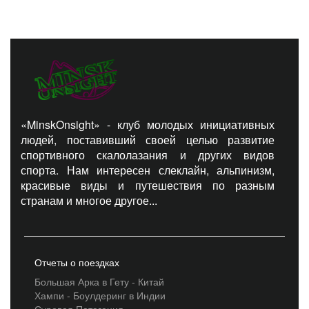
«MinskOnsight» - клуб молодых инициативных
людей, поставивший своей целью развитие
спортивного скалолазания и других видов
спорта. Нам интересен слеклайн, альпинизм,
красивые виды и путешествия по разным
странам и многое другое...
Отчеты о поездках
Большая Арка в Гету - Китай
Хампи - Боулдеринг в Индии
Суровая Патагония