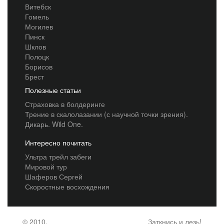
Витебск
Гомель
Могилев
Пинск
Шклов
Полоцк
Борисов
Брест
Полезные статьи
Страховка в болдеринге
Трение в скалолазании (с научной точки зрения).
Дикарь. Wild One.
Интересно почитать
Ультра трейл забеги
Мировой тур
Шаферов Сергей
Скоростные восхождения
© 2010,
Заткнись и лезь!