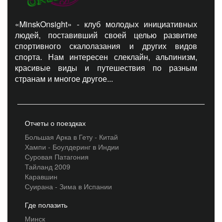
«MinskOnsight» - клуб молодых инициативных
людей, поставивший своей целью развитие
спортивного скалолазания и других видов
спорта. Нам интересен слеклайн, альпинизм,
красивые виды и путешествия по разным
странам и многое другое...
Отчеты о поездках
Большая Арка в Гету - Китай
Хампи - Боулдеринг в Индии
Суровая Патагония
Тайланд 2009
Каравшин
Суирана - Зима в Испании
Где полазить
Минск