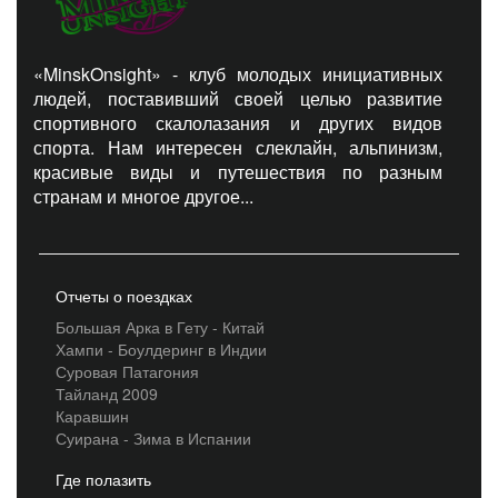
«MinskOnsight» - клуб молодых инициативных
людей, поставивший своей целью развитие
спортивного скалолазания и других видов
спорта. Нам интересен слеклайн, альпинизм,
красивые виды и путешествия по разным
странам и многое другое...
Отчеты о поездках
Большая Арка в Гету - Китай
Хампи - Боулдеринг в Индии
Суровая Патагония
Тайланд 2009
Каравшин
Суирана - Зима в Испании
Где полазить