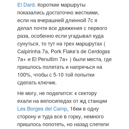
El Dard
. Короткие маршруты
показались достаточно жесткими,
если на вчерашней длинной 7с я
делал почти все движения с первого
раза, особенно если угадывал куда
сунуться, то тут на трех маршрутах (
Caipirinha 7а, Pork Flake’s de Cerdogss
7a+ и El Penultim 7a+ ) были места, где
пришлось полетать и напрячься на
100%, чтобы с 5-10 той попытки
сделать ключик.
Не могу, не поделится: к сектору
ехали на велосипедах от жд станции
Les Borges del Camp‎
, 16км в одну
сторону и туда все в горку, немного
пришлось попотеть, но назад слетели