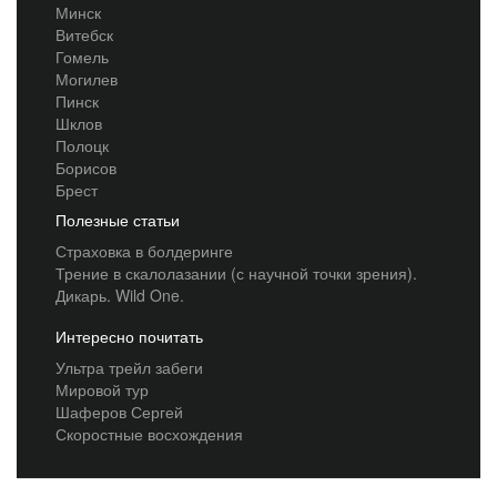
Минск
Витебск
Гомель
Могилев
Пинск
Шклов
Полоцк
Борисов
Брест
Полезные статьи
Страховка в болдеринге
Трение в скалолазании (с научной точки зрения).
Дикарь. Wild One.
Интересно почитать
Ультра трейл забеги
Мировой тур
Шаферов Сергей
Скоростные восхождения