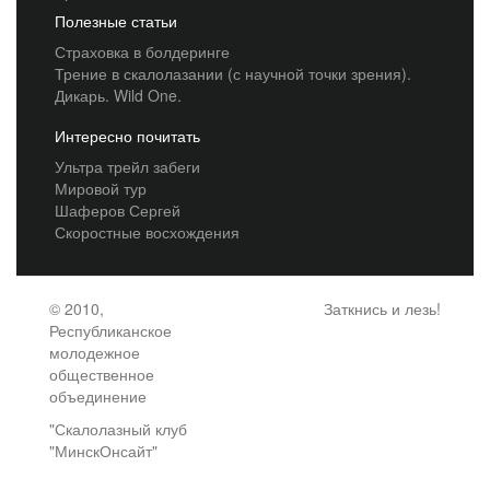
Полезные статьи
Страховка в болдеринге
Трение в скалолазании (с научной точки зрения).
Дикарь. Wild One.
Интересно почитать
Ультра трейл забеги
Мировой тур
Шаферов Сергей
Скоростные восхождения
© 2010,
Заткнись и лезь!
Республиканское
молодежное
общественное
объединение
"Скалолазный клуб
"МинскОнсайт"