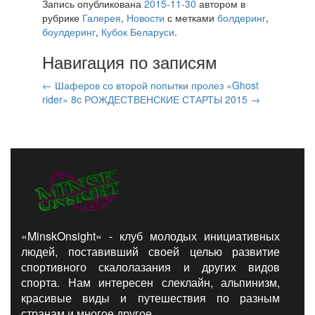
Запись опубликована
2015-11-30
автором
в
рубрике
Галерея
,
Новости
с метками
болдеринг
,
боулдеринг
,
Кубок Беларуси
.
Навигация по записям
←
Шаферов со второй попытки пролез «Ghost
rider» 8c
РОЖДЕСТВЕНСКИЕ СТАРТЫ 2015
→
«MinskOnsight» - клуб молодых инициативных
людей, поставивший своей целью развитие
спортивного скалолазания и других видов
спорта. Нам интересен слеклайн, альпинизм,
красивые виды и путешествия по разным
странам и многое другое...