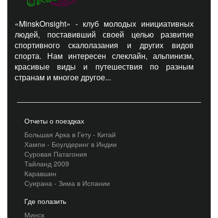
«MinskOnsight» - клуб молодых инициативных
людей, поставивший своей целью развитие
спортивного скалолазания и других видов
спорта. Нам интересен слеклайн, альпинизм,
красивые виды и путешествия по разным
странам и многое другое...
Отчеты о поездках
Большая Арка в Гету - Китай
Хампи - Боулдеринг в Индии
Суровая Патагония
Тайланд 2009
Каравшин
Суирана - Зима в Испании
Где полазить
Минск