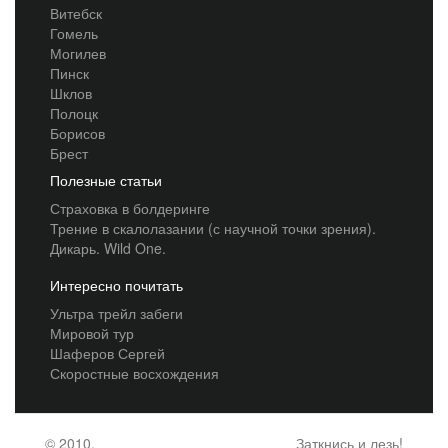
Витебск
Гомель
Могилев
Пинск
Шклов
Полоцк
Борисов
Брест
Полезные статьи
Страховка в болдеринге
Трение в скалолазании (с научной точки зрения).
Дикарь. Wild One.
Интересно почитать
Ультра трейл забеги
Мировой тур
Шаферов Сергей
Скоростные восхождения
© 2010,
Заткнись и лезь!