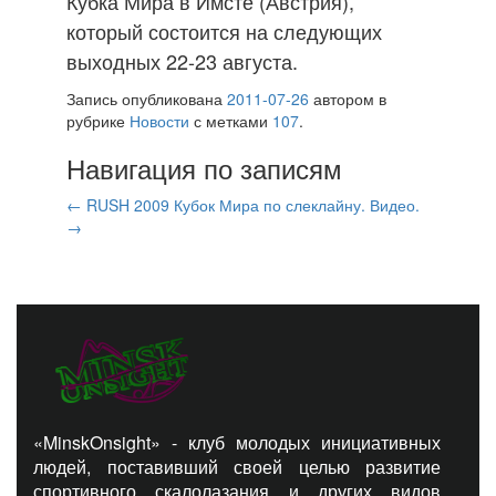
Кубка Мира в Имсте (Австрия),
который состоится на следующих
выходных 22-23 августа.
Запись опубликована
2011-07-26
автором
в
рубрике
Новости
с метками
107
.
Навигация по записям
←
RUSH 2009
Кубок Мира по слеклайну. Видео.
→
«MinskOnsight» - клуб молодых инициативных
людей, поставивший своей целью развитие
спортивного скалолазания и других видов