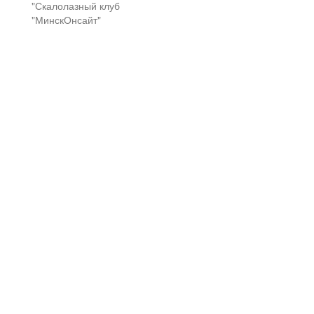
"Скалолазный клуб
"МинскОнсайт"