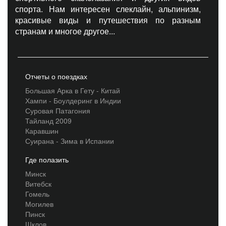
спорта. Нам интересен слеклайн, альпинизм,
красивые виды и путешествия по разным
странам и многое другое...
Отчеты о поездках
Большая Арка в Гету - Китай
Хампи - Боулдеринг в Индии
Суровая Патагония
Тайланд 2009
Каравшин
Суирана - Зима в Испании
Где полазить
Минск
Витебск
Гомель
Могилев
Пинск
Шклов