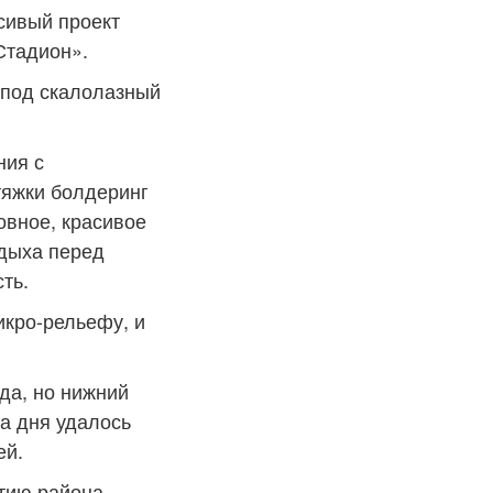
сивый проект
Стадион».
 под скалолазный
ния с
тяжки болдеринг
овное, красивое
тдыха перед
ть.
икро-рельефу, и
да, но нижний
ва дня удалось
ей.
тию района,