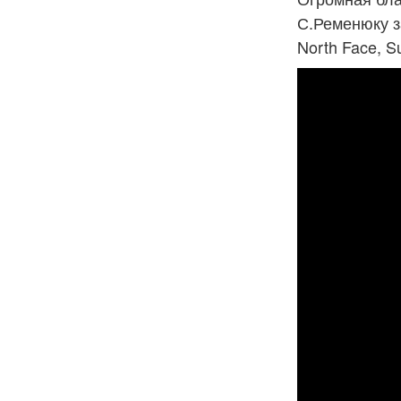
С.Ременюку з
North Face, S