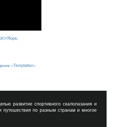
ck'n'Rope
,
ение «Temptation»
елью развитие спортивного скалолазания и
 и путешествия по разным странам и многое