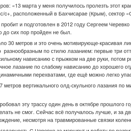
ов: «13 марта у меня получилось пролезть этот кра
8с/c+, расположенный в Бахчисарае (Крым), сектор «
пробит и подготовлен в 2012 году Сергеем Черевко
о до сих пор пройден не был.
оло 30 метров и это очень мотивирующе-красивая ли
 разнообразным по стилю лазанием: первые три от
 сильному нависанию с прыжком на две руки, потом р
ичное лазание по слабому нависанию до хорошего о
инамичными перехватами, где ещё можно легко упас
7 метров вертикального олд-скульного лазания по м
робовал эту трассу один день в октябре прошлого го
елать не смог. Сейчас всё получалось лучше, и за д
ождение, несмотря на травмированные связки колен
годарность С.Черевко за маршрут и работу по разви