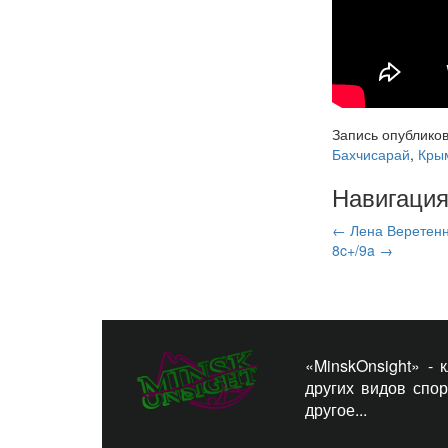
Запись опублико
Бахчисарай
,
Кры
Навигация
←
Лена Веретенн
8c+/9a
→
«MinskOnsight» -
других видов спо
другое...