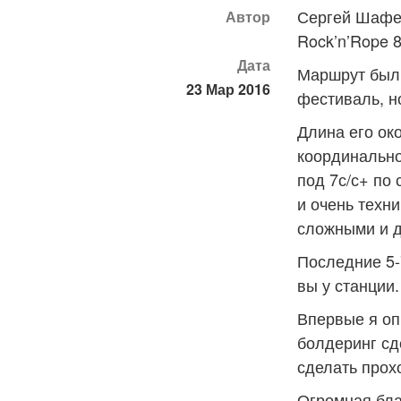
Сергей Шафер
Автор
Rock’n’Rope 
Дата
Маршрут был 
23 Мар 2016
фестиваль, н
Длина его ок
координально
под 7с/с+ по
и очень техн
сложными и д
Последние 5-
вы у станции.
Впервые я оп
болдеринг сд
сделать прох
Огромная бла