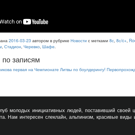
вана
2016-03-23
автором
в рубрике
Новости
с метками
8с
,
8с/c+
,
Ro
м
,
Стадион
,
Черевко
,
Шафе
.
 по записям
икова первая на Чемпионате Литвы по боулдерингу!
Первопрохожд
 клуб молодых инициативных людей, поставивший своей ц
рта. Нам интересен слеклайн, альпинизм, красивые виды