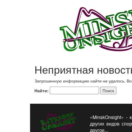
Неприятная новост
Запрошенную информацию найти не удалось. Возм
Найти:
«MinskOnsight» -
других видов спо
другое...