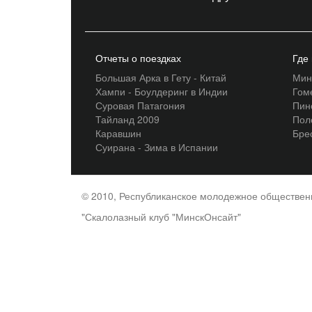
Отчеты о поездках
Где
Большая Арка в Гету - Китай
Мин
Хампи - Боулдеринг в Индии
Гом
Суровая Патагония
Пин
Тайланд 2009
Пол
Каравшин
Бре
Суирана - Зима в Испании
© 2010, Республиканское молодежное обществе
"Скалолазный клуб "МинскОнсайт"