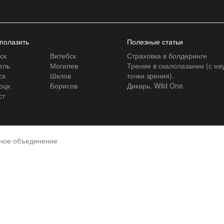
 полазить
Полезные статьи
ск
Витебск
Страховка в болдеринге
ель
Могилев
Трение в скалолазании (с на
ск
Шклов
точки зрения).
оцк
Борисов
Дикарь. Wild One.
ст
нное объединение