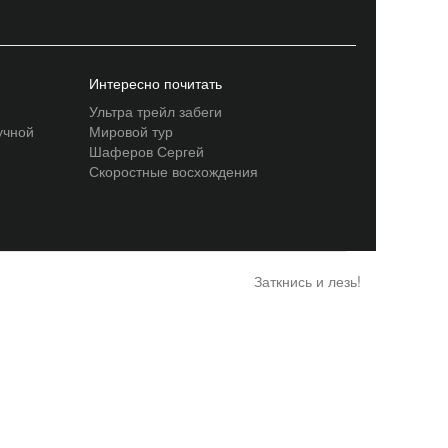
Интересно почитать
Ультра трейл забеги
учной
Мировой тур
Шаферов Сергей
Скоростные восхождения
Заткнись и лезь!