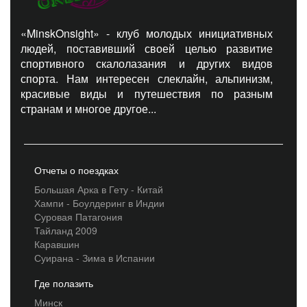
«MinskOnsight» - клуб молодых инициативных
людей, поставивший своей целью развитие
спортивного скалолазания и других видов
спорта. Нам интересен слеклайн, альпинизм,
красивые виды и путешествия по разным
странам и многое другое...
Отчеты о поездках
Большая Арка в Гету - Китай
Хампи - Боулдеринг в Индии
Суровая Патагония
Тайланд 2009
Каравшин
Суирана - Зима в Испании
Где полазить
Минск