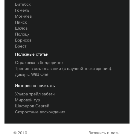
Витебск
Гомель
Могилев
Пинск
Шклов
Полоцк
Борисов
Брест
Полезные статьи
Страховка в болдеринге
Трение в скалолазании (с научной точки зрения).
Дикарь. Wild One.
Интересно почитать
Ультра трейл забеги
Мировой тур
Шаферов Сергей
Скоростные восхождения
© 2010,
Заткнись и лезь!