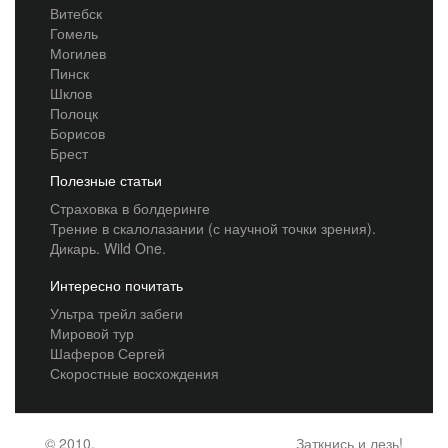
Витебск
Гомель
Могилев
Пинск
Шклов
Полоцк
Борисов
Брест
Полезные статьи
Страховка в болдеринге
Трение в скалолазании (с научной точки зрения).
Дикарь. Wild One.
Интересно почитать
Ультра трейл забеги
Мировой тур
Шаферов Сергей
Скоростные восхождения
© 2010,
Заткнись и лезь!