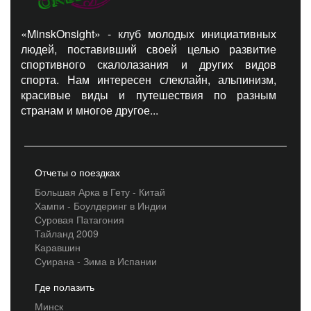
«MinskOnsight» - клуб молодых инициативных
людей, поставивший своей целью развитие
спортивного скалолазания и других видов
спорта. Нам интересен слеклайн, альпинизм,
красивые виды и путешествия по разным
странам и многое другое...
Отчеты о поездках
Большая Арка в Гету - Китай
Хампи - Боулдеринг в Индии
Суровая Патагония
Тайланд 2009
Каравшин
Суирана - Зима в Испании
Где полазить
Минск