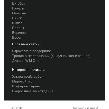
Витебск
Гомель
Могилев
Пинск
Шклов
Полоцк
Борисов
Брест
Полезные статьи
Страховка в болдеринге
Трение в скалолазании (с научной точки зрения).
Дикарь. Wild One.
Интересно почитать
Ультра трейл забеги
Мировой тур
Шаферов Сергей
Скоростные восхождения
© 2010,
Заткнись и лезь!