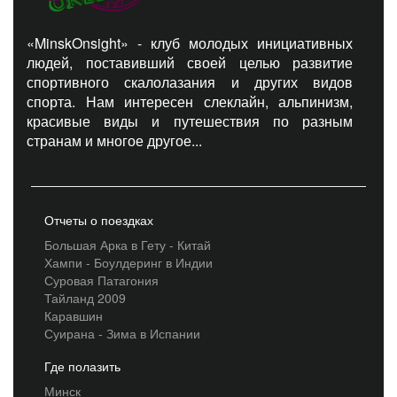
«MinskOnsight» - клуб молодых инициативных
людей, поставивший своей целью развитие
спортивного скалолазания и других видов
спорта. Нам интересен слеклайн, альпинизм,
красивые виды и путешествия по разным
странам и многое другое...
Отчеты о поездках
Большая Арка в Гету - Китай
Хампи - Боулдеринг в Индии
Суровая Патагония
Тайланд 2009
Каравшин
Суирана - Зима в Испании
Где полазить
Минск