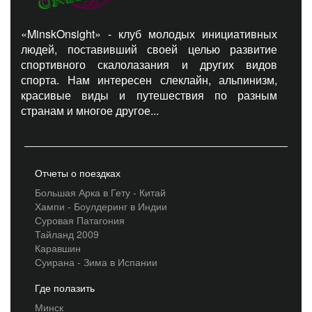
«MinskOnsight» - клуб молодых инициативных
людей, поставивший своей целью развитие
спортивного скалолазания и других видов
спорта. Нам интересен слеклайн, альпинизм,
красивые виды и путешествия по разным
странам и многое другое...
Отчеты о поездках
Большая Арка в Гету - Китай
Хампи - Боулдеринг в Индии
Суровая Патагония
Тайланд 2009
Каравшин
Суирана - Зима в Испании
Где полазить
Минск