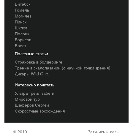
Витебск
Гомель
Могилев
Пинск
Шклов
Полоцк
Борисов
Брест
Полезные статьи
Страховка в болдеринге
Трение в скалолазании (с научной точки зрения).
Дикарь. Wild One.
Интересно почитать
Ультра трейл забеги
Мировой тур
Шаферов Сергей
Скоростные восхождения
© 2010,
Заткнись и лезь!