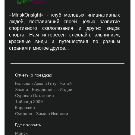
«MinskOnsight» - клуб молодых инициативных
людей, поставивший своей целью развитие
спортивного скалолазания и других видов
спорта. Нам интересен слеклайн, альпинизм,
красивые виды и путешествия по разным
странам и многое другое...
Отчеты о поездках
Большая Арка в Гету - Китай
Хампи - Боулдеринг в Индии
Суровая Патагония
Тайланд 2009
Каравшин
Суирана - Зима в Испании
Где полазить
Минск