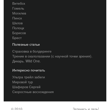
Витебск
Гомель
Могилев
Пинск
Шклов
Полоцк
Борисов
Брест
Полезные статьи
Страховка в болдеринге
Трение в скалолазании (с научной точки зрения).
Дикарь. Wild One.
Интересно почитать
Ультра трейл забеги
Мировой тур
Шаферов Сергей
Скоростные восхождения
© 2010,
Заткнись и лезь!