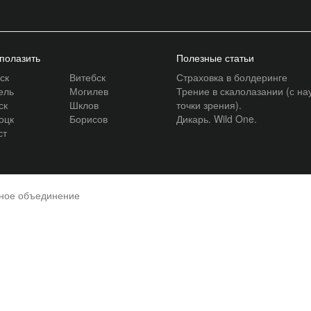
 полазить
Полезные статьи
ск
Витебск
Страховка в болдеринге
ель
Могилев
Трение в скалолазании (с на
ск
Шклов
точки зрения).
оцк
Борисов
Дикарь. Wild One.
ст
нное объединение