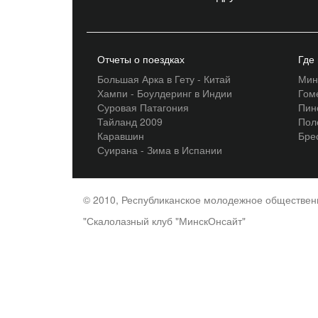
Отчеты о поездках
Где
Большая Арка в Гету - Китай
Мин
Хампи - Боулдеринг в Индии
Гом
Суровая Патагония
Пин
Тайланд 2009
Пол
Каравшин
Бре
Суирана - Зима в Испании
© 2010, Республиканское молодежное обществе
"Скалолазный клуб "МинскОнсайт"