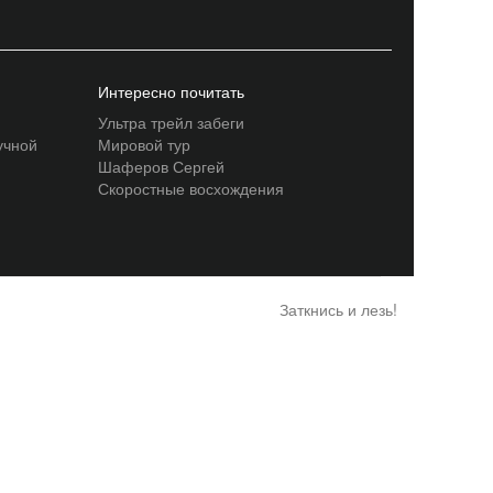
Интересно почитать
Ультра трейл забеги
учной
Мировой тур
Шаферов Сергей
Скоростные восхождения
Заткнись и лезь!