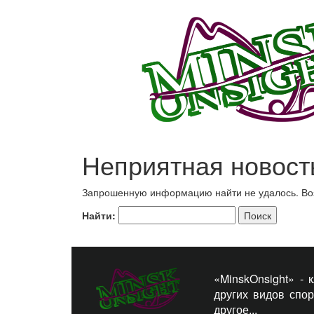
Неприятная новост
Запрошенную информацию найти не удалось. Возм
Найти:
«MinskOnsight» -
других видов спо
другое...