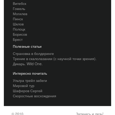
Витебск
Гомель
Могилев
Пинск
Шклов
Полоцк
Борисов
Брест
Полезные статьи
Страховка в болдеринге
Трение в скалолазании (с научной точки зрения).
Дикарь. Wild One.
Интересно почитать
Ультра трейл забеги
Мировой тур
Шаферов Сергей
Скоростные восхождения
© 2010,
Заткнись и лезь!