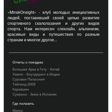
«MinskOnsight» - клуб молодых инициативных
людей, поставивший своей целью развитие
спортивного скалолазания и других видов
спорта. Нам интересен слеклайн, альпинизм,
красивые виды и путешествия по разным
странам и многое другое...
Отчеты о поездках
Большая Арка в Гету - Китай
Хампи - Боулдеринг в Индии
Суровая Патагония
Тайланд 2009
Каравшин
Суирана - Зима в Испании
Где полазить
Минск