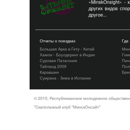
«MinskOnsight» -
других видов спо
другое...
Отчеты о поездках
Где
Большая Арка в Гету - Китай
Мин
Хампи - Боулдеринг в Индии
Гом
Суровая Патагония
Пин
Тайланд 2009
Пол
Каравшин
Бре
Суирана - Зима в Испании
© 2010, Республиканское молодежное обществе
"Скалолазный клуб "МинскОнсайт"