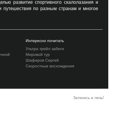
елью развитие спортивного скалолазания и
 и путешествия по разным странам и многое
Интересно почитать
Ультра трейл забеги
учной
Мировой тур
Шаферов Сергей
Скоростные восхождения
Заткнись и лезь!