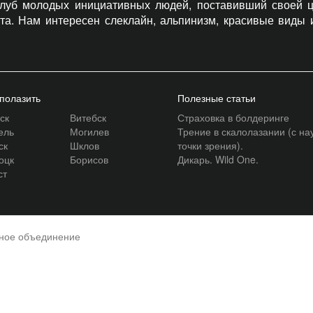
 клуб молодых инициативных людей, поставивший своей ц
рта. Нам интересен слеклайн, альпинизм, красивые виды
 полазить
Полезные статьи
ск
Витебск
Страховка в болдеринге
ель
Могилев
Трение в скалолазании (с на
ск
Шклов
точки зрения).
оцк
Борисов
Дикарь. Wild One.
ст
нное объединение